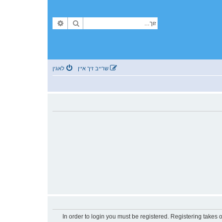
זוך
פארגעשריטענע זוך
שרייב זיך איין
לאגין
In order to login you must be registered. Registering takes