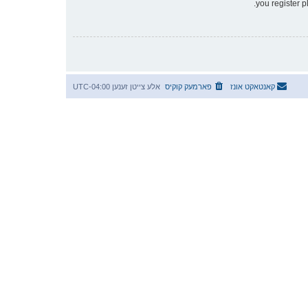
you register p
קאנטאקט אונז
פארמעק קוקיס
אלע צייטן זענען
UTC-04:00