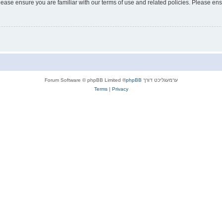
lease ensure you are familiar with our terms of use and related policies. Please e
ערמעגליכט דורך
phpBB
® Forum Software © phpBB Limited
Terms
|
Privacy