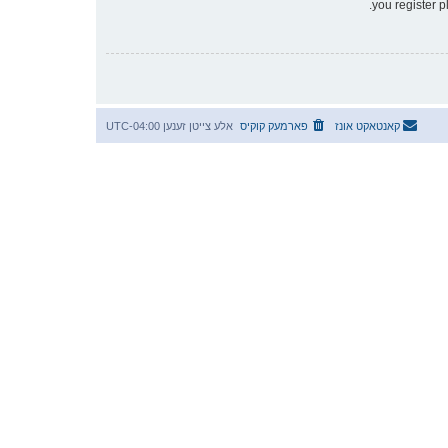
you register p
קאנטאקט אונז
פארמעק קוקיס
אלע צייטן זענען
UTC-04:00