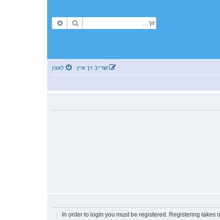
זוך
פארגעשריטענע זוך
שרייב זיך איין
לאגין
In order to login you must be registered. Registering takes