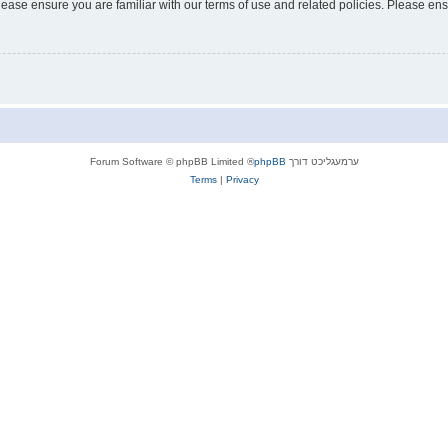
lease ensure you are familiar with our terms of use and related policies. Please e
ערמעגליכט דורך
phpBB
® Forum Software © phpBB Limited
Terms
|
Privacy