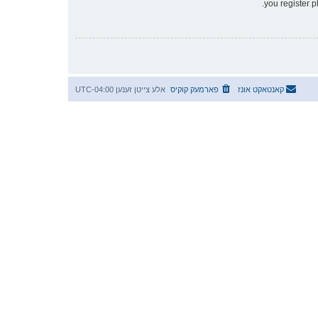
you register p
קאנטאקט אונז
פארמעק קוקיס
אלע צייטן זענען
UTC-04:00