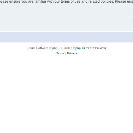
lease ensure you are familiar with our terms of use and related policies. Please e
ערמעגליכט דורך
phpBB
® Forum Software © phpBB Limited
Terms
|
Privacy