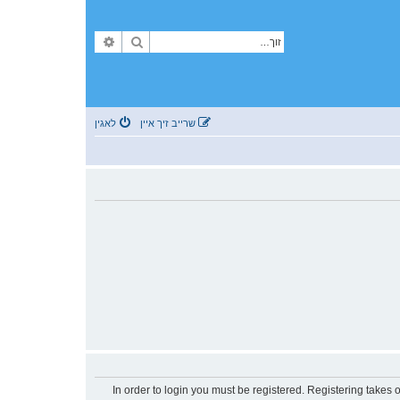
זוך
פארגעשריטענע זוך
שרייב זיך איין
לאגין
In order to login you must be registered. Registering takes