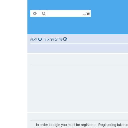
זוך
פארגעשריטענע זוך
שרייב זיך איין
לאגין
In order to login you must be registered. Registering takes