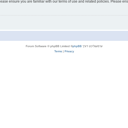
lease ensure you are familiar with our terms of use and related policies. Please e
ערמעגליכט דורך
phpBB
® Forum Software © phpBB Limited
Terms
|
Privacy