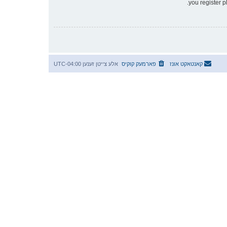
you register p
קאנטאקט אונז
פארמעק קוקיס
אלע צייטן זענען
UTC-04:00