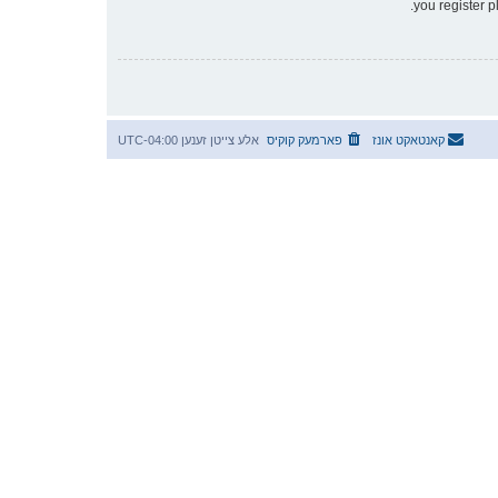
you register p
קאנטאקט אונז
פארמעק קוקיס
אלע צייטן זענען
UTC-04:00