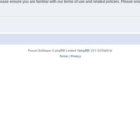
lease ensure you are familiar with our terms of use and related policies. Please e
ערמעגליכט דורך
phpBB
® Forum Software © phpBB Limited
Terms
|
Privacy