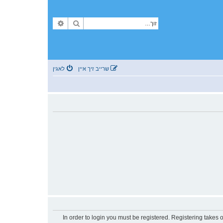
זוך
פארגעשריטענע זוך
שרייב זיך איין
לאגין
In order to login you must be registered. Registering takes