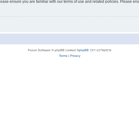
lease ensure you are familiar with our terms of use and related policies. Please e
ערמעגליכט דורך
phpBB
® Forum Software © phpBB Limited
Terms
|
Privacy