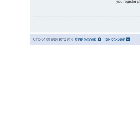
you register p
קאנטאקט אונז
פארמעק קוקיס
אלע צייטן זענען
UTC-04:00