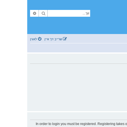
זוך
פארגעשריטענע זוך
שרייב זיך איין
לאגין
In order to login you must be registered. Registering takes