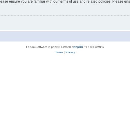
lease ensure you are familiar with our terms of use and related policies. Please e
ערמעגליכט דורך
phpBB
® Forum Software © phpBB Limited
Terms
|
Privacy