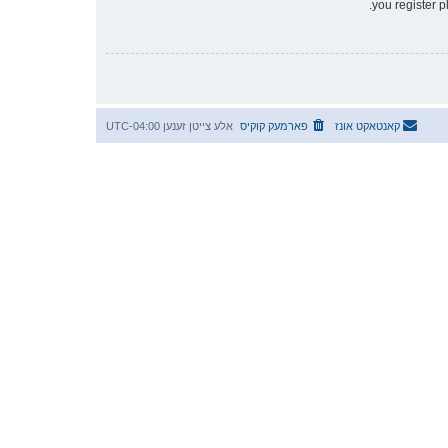
you register p
קאנטאקט אונז
פארמעק קוקיס
אלע צייטן זענען
UTC-04:00