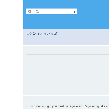
זוך
פארגעשריטענע זוך
שרייב זיך איין
לאגין
In order to login you must be registered. Registering takes