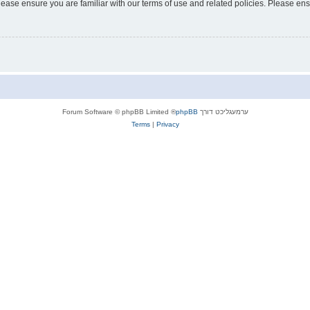
lease ensure you are familiar with our terms of use and related policies. Please e
ערמעגליכט דורך
phpBB
® Forum Software © phpBB Limited
Terms
|
Privacy