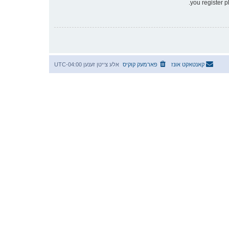
you register p
קאנטאקט אונז
פארמעק קוקיס
אלע צייטן זענען
UTC-04:00