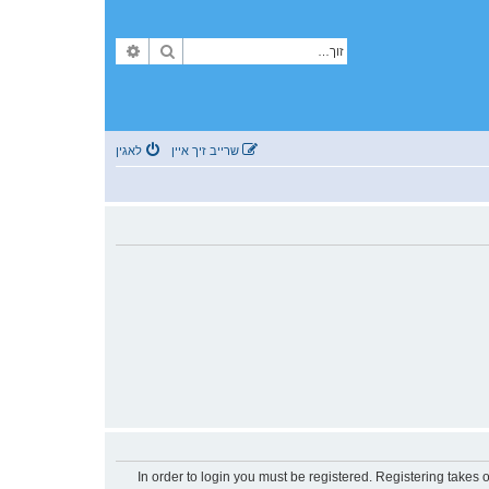
זוך
פארגעשריטענע זוך
שרייב זיך איין
לאגין
In order to login you must be registered. Registering takes