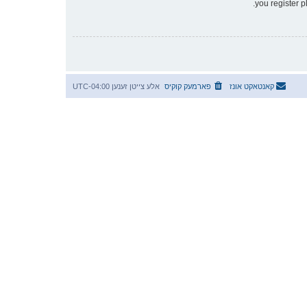
you register p
קאנטאקט אונז
פארמעק קוקיס
אלע צייטן זענען
UTC-04:00