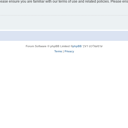
lease ensure you are familiar with our terms of use and related policies. Please e
ערמעגליכט דורך
phpBB
® Forum Software © phpBB Limited
Terms
|
Privacy