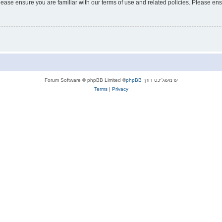
lease ensure you are familiar with our terms of use and related policies. Please e
ערמעגליכט דורך
phpBB
® Forum Software © phpBB Limited
Terms
|
Privacy