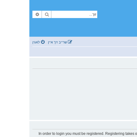
זוך
פארגעשריטענע זוך
שרייב זיך איין
לאגין
In order to login you must be registered. Registering takes