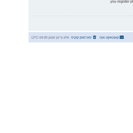
you register p
קאנטאקט אונז
פארמעק קוקיס
אלע צייטן זענען
UTC-04:00