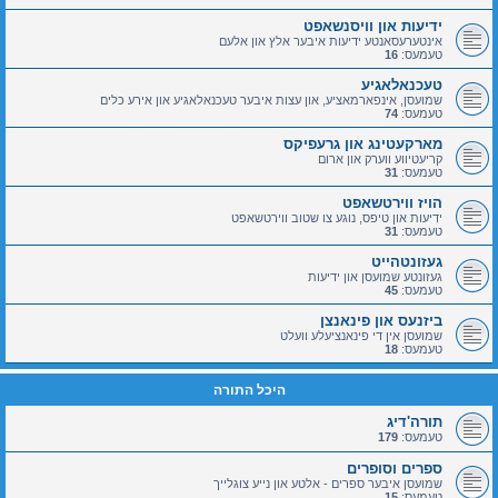
ידיעות און וויסנשאפט
אינטערעסאנטע ידיעות איבער אלץ און אלעם
טעמעס:
16
טעכנאלאגיע
שמועסן, אינפארמאציע, און עצות איבער טעכנאלאגיע און אירע כלים
טעמעס:
74
מארקעטינג און גרעפיקס
קריעטיווע ווערק און ארום
טעמעס:
31
הויז ווירטשאפט
ידיעות און טיפס, נוגע צו שטוב ווירטשאפט
טעמעס:
31
געזונטהייט
געזונטע שמועסן און ידיעות
טעמעס:
45
ביזנעס און פינאנצן
שמועסן אין די פינאנציעלע וועלט
טעמעס:
18
היכל התורה
תורה'דיג
טעמעס:
179
ספרים וסופרים
שמועסן איבער ספרים - אלטע און נייע צוגלייך
טעמעס:
15