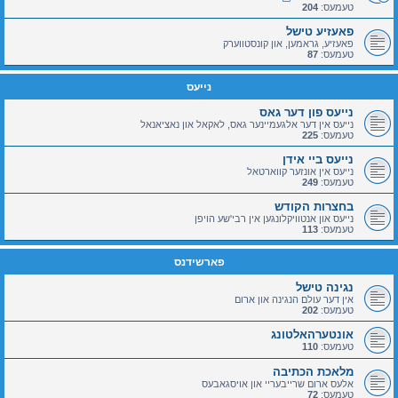
טעמעס:
204
פאעזיע טישל
פאעזיע, גראמען, און קונסטווערק
טעמעס:
87
נייעס
נייעס פון דער גאס
נייעס אין דער אלגעמיינער גאס, לאקאל און נאציאנאל
טעמעס:
225
נייעס ביי אידן
נייעס אין אונזער קווארטאל
טעמעס:
249
בחצרות הקודש
נייעס און אנטוויקלונגען אין רבי'שע הויפן
טעמעס:
113
פארשידנס
נגינה טישל
אין דער עולם הנגינה און ארום
טעמעס:
202
אונטערהאלטונג
טעמעס:
110
מלאכת הכתיבה
אלעס ארום שרייבעריי און אויסגאבעס
טעמעס:
72