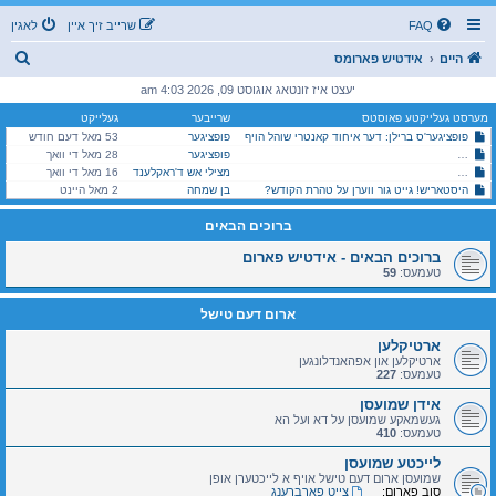
FAQ
שרייב זיך איין
לאגין
ז
היים
אידטיש פארומס
ו
יעצט איז זונטאג אוגוסט 09, 2026 4:03 am
ך
מערסט געלייקטע פאוסטס
שרייבער
געלייקט
פופציגער'ס ברילן: דער איחוד קאנטרי שוהל הויף
פופציגער
53 מאל דעם חודש
סאטמאר (מהר"א): נייעסן און שמועסן בתוככי הקהלה
פופציגער
28 מאל די וואך
היימישער פייער דעפארטמענט אין מאנסי, שומרי שבת קודש!
מצילי אש ד'ראקלענד
16 מאל די וואך
היסטאריש! גייט גור ווערן על טהרת הקודש?
בן שמחה
2 מאל היינט
ברוכים הבאים
ברוכים הבאים - אידטיש פארום
טעמעס:
59
ארום דעם טישל
ארטיקלען
ארטיקלען און אפהאנדלונגען
טעמעס:
227
אידן שמועסן
געשמאקע שמועסן על דא ועל הא
טעמעס:
410
לייכטע שמועסן
שמועסן ארום דעם טישל אויף א לייכטערן אופן
סוב פארום:
צייט פארברענג