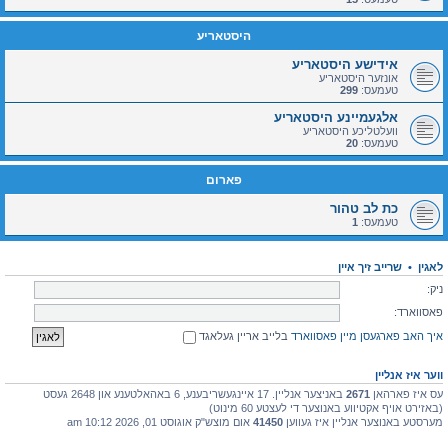
היסטאריע
אידישע היסטאריע
אונזער היסטאריע
טעמעס:
299
אלגעמיינע היסטאריע
וועלטליכע היסטאריע
טעמעס:
20
פארום
כת לב טהור
טעמעס:
1
לאגין
•
שרייב זיך איין
ניק:
פאסווארד:
איך האב פארגעסן מיין פאסווארד
בלייב אריין געלאגד
ווער איז אנליין
עס איז פארהאן
2671
באניצער אנליין. 17 איינגעשריבענע, 6 באהאלטענע און 2648 געסט
(באזירט אויף אקטיווע באנוצער די לעצטע 60 מינוט)
מערסטע באנוצער אנליין איז געווען
41450
אום מוצש"ק אוגוסט 01, 2026 10:12 am