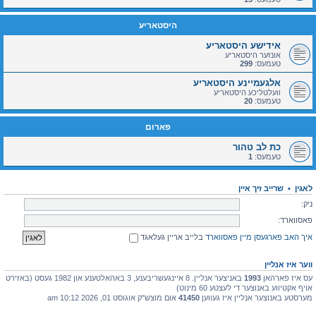
היסטאריע
אידישע היסטאריע
אונזער היסטאריע
טעמעס:
299
אלגעמיינע היסטאריע
וועלטליכע היסטאריע
טעמעס:
20
פארום
כת לב טהור
טעמעס:
1
לאגין
•
שרייב זיך איין
ניק:
פאסווארד:
איך האב פארגעסן מיין פאסווארד
בלייב אריין געלאגד
ווער איז אנליין
עס איז פארהאן
1993
באניצער אנליין. 8 איינגעשריבענע, 3 באהאלטענע און 1982 געסט (באזירט
אויף אקטיווע באנוצער די לעצטע 60 מינוט)
מערסטע באנוצער אנליין איז געווען
41450
אום מוצש"ק אוגוסט 01, 2026 10:12 am