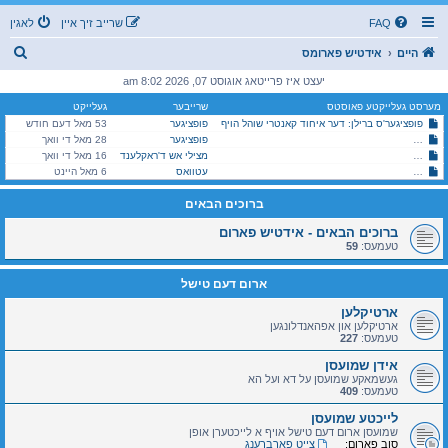
FAQ
שרייב זיך איין
לאגין
ז
היים
אידטיש פארומס
ו
יעצט איז פרייטאג אוגוסט 07, 2026 8:02 am
ך
מערסט געלייקטע פאוסטס
שרייבער
געלייקט
פופציגער'ס ברילן: דער איחוד קאנטרי שוהל הויף
פופציגער
53 מאל דעם חודש
סאטמאר (מהר"א): נייעסן און שמועסן בתוככי הקהלה
פופציגער
28 מאל די וואך
היימישער פייער דעפארטמענט אין מאנסי, שומרי שבת קודש!
מצילי אש ד'ראקלענד
16 מאל די וואך
סאטמאר (מהר"א): נייעסן און שמועסן בתוככי הקהלה
עטוואס
6 מאל היינט
ברוכים הבאים
ברוכים הבאים - אידטיש פארום
טעמעס:
59
ארום דעם טישל
ארטיקלען
ארטיקלען און אפהאנדלונגען
טעמעס:
227
אידן שמועסן
געשמאקע שמועסן על דא ועל הא
טעמעס:
409
לייכטע שמועסן
שמועסן ארום דעם טישל אויף א לייכטערן אופן
סוב פארום:
צייט פארברענג