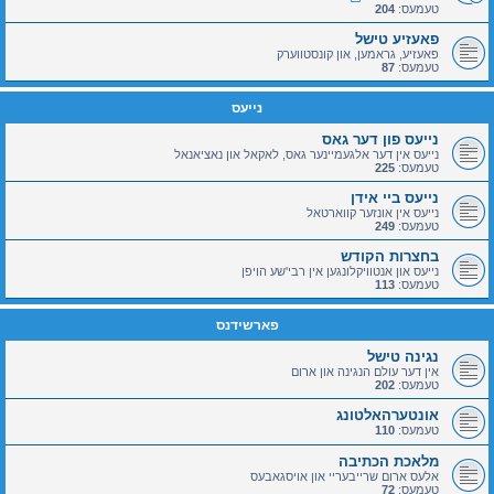
טעמעס:
204
פאעזיע טישל
פאעזיע, גראמען, און קונסטווערק
טעמעס:
87
נייעס
נייעס פון דער גאס
נייעס אין דער אלגעמיינער גאס, לאקאל און נאציאנאל
טעמעס:
225
נייעס ביי אידן
נייעס אין אונזער קווארטאל
טעמעס:
249
בחצרות הקודש
נייעס און אנטוויקלונגען אין רבי'שע הויפן
טעמעס:
113
פארשידנס
נגינה טישל
אין דער עולם הנגינה און ארום
טעמעס:
202
אונטערהאלטונג
טעמעס:
110
מלאכת הכתיבה
אלעס ארום שרייבעריי און אויסגאבעס
טעמעס:
72