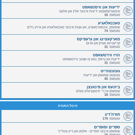
ידיעות און וויסנשאפט
אינטערעסאנטע ידיעות איבער אלץ און אלעם
טעמעס:
16
טעכנאלאגיע
שמועסן, אינפארמאציע, און עצות איבער טעכנאלאגיע און אירע כלים
טעמעס:
74
מארקעטינג און גרעפיקס
קריעטיווע ווערק און ארום
טעמעס:
31
הויז ווירטשאפט
ידיעות און טיפס, נוגע צו שטוב ווירטשאפט
טעמעס:
31
געזונטהייט
געזונטע שמועסן און ידיעות
טעמעס:
45
ביזנעס און פינאנצן
שמועסן אין די פינאנציעלע וועלט
טעמעס:
18
היכל התורה
תורה'דיג
טעמעס:
179
ספרים וסופרים
שמועסן איבער ספרים - אלטע און נייע צוגלייך
טעמעס:
15